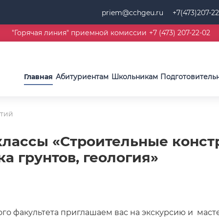
priem@cchgeu.ru
+7(473)207-22
"Горячая линия" приемной комиссии
+7 (473) 207-22-02
Главная
Абитуриентам
Школьникам
Подготовитель
ытий
классы «Строительные конст
а грунтов, геология»
ого факультета приглашаем вас на экскурсию и маст