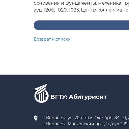
основания и фундаменты, механика грунт
ауд. 1206, 1020, 1023, Центр коллектив
Возврат к списку
ВГТУ: Абитуриент
г. Воронеж, ул. 20-летия Октября, 84, к.1, 
г. Воронеж, Московский пр-т, 14, ауд. 219