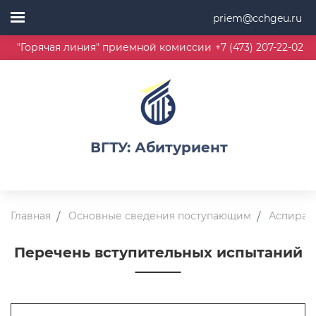
priem@cchgeu.ru
"Горячая линия" приемной комиссии
+7 (473) 207-22-02
ВГТУ: Абитуриент
Главная
Основные сведения поступающим
Аспиран
Перечень вступительных испытаний