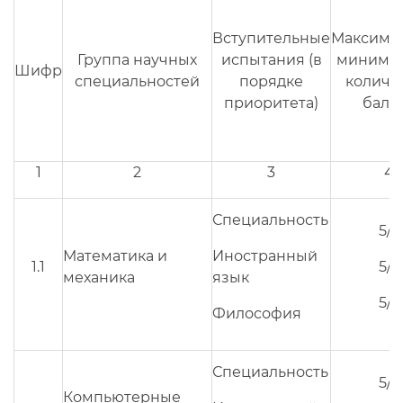
Вступительные
Максимал
Группа научных
испытания (в
минима
Шифр
специальностей
порядке
количе
приоритета)
балл
1
2
3
4
Специальность
5/3
Математика и
Иностранный
1.1
5/3
механика
язык
5/3
Философия
Специальность
5/3
Компьютерные