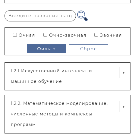
Очная
Очно-заочная
Заочная
1.2.1 Искусственный интеллект и
машинное обучение
Количество мест на договорной основе: 2
1.2.2. Математическое моделирование,
Форма обучения: Очная
численные методы и комплексы
Стоимость обучения по очной форме обучения:
программ
192900