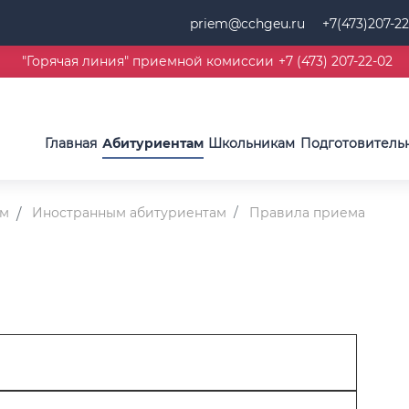
priem@cchgeu.ru
+7(473)207-22
"Горячая линия" приемной комиссии
+7 (473) 207-22-02
Главная
Абитуриентам
Школьникам
Подготовитель
им
Иностранным абитуриентам
Правила приема