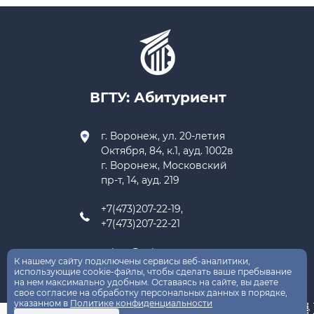
ВГТУ: Абитуриент
г. Воронеж, ул. 20-летия
Октября, 84, к.1, ауд. 1002в
г. Воронеж, Московский
пр-т, 14, ауд. 219
+7(473)207-22-19,
+7(473)207-22-21
priem@cchgeu.ru
К нашему сайту подключены сервисы веб-аналитики,
использующие cookie-файлы, чтобы сделать ваше пребывание
на нем максимально удобным. Оставаясь на сайте, вы даете
свое согласие на обработку персональных данных в порядке,
указанном в
Политике конфиденциальности