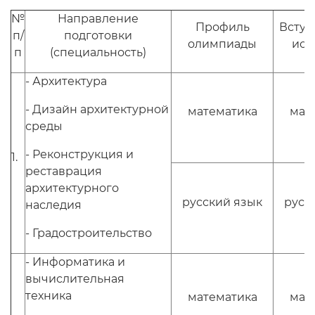
№
Направление
Профиль
Вступ
п/
подготовки
олимпиады
исп
п
(специальность)
- Архитектура
- Дизайн архитектурной
математика
мат
среды
- Реконструкция и
1.
реставрация
архитектурного
русский язык
русс
наследия
- Градостроительство
- Информатика и
вычислительная
техника
математика
мат