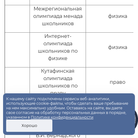
Межрегиональная
олимпиада менада
физика
школьников
Интернет-
олимпиада
физика
школьников по
физике
Кутафинская
олимпиада
право
школьников по
праву
К нашему сайту подключены сервисы веб-аналитики,
использующие cookie-файлы, чтобы сделать ваше пребывание
Всероссийская
на нем максимально удобным. Оставаясь на сайте, вы даете
свое согласие на обработку персональных данных в порядке,
академическая
гуманитарные 
указанном в
Политике конфиденциальности
олимпиада
социальные нау
Хорошо
школьников имени
В.И. Вернадского