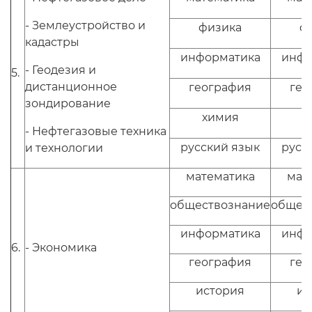
- Землеустройство и
физика
ф
кадастры
информатика
инфо
- Геодезия и
5.
дистанционное
география
гео
зондирование
химия
х
- Нефтегазовые техника
русский язык
русс
и технологии
математика
мат
обществознание
общес
информатика
инфо
6.
- Экономика
география
гео
история
ис