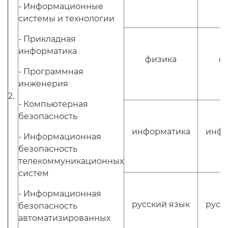
- Информационные
системы и технологии
- Прикладная
информатика
физика
ф
- Программная
инженерия
2.
- Компьютерная
безопасность
информатика
инфо
- Информационная
безопасность
телекоммуникационных
систем
- Информационная
русский язык
русс
безопасность
автоматизированных