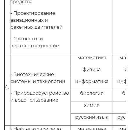
средства
- Проектирование
авиационных и
ракетных двигателей
- Самолето- и
вертолетостроение
математика
мат
физика
ф
- Биотехнические
системы и технологии
информатика
инфо
4.
- Природообустройство
биология
би
и водопользование
химия
х
русский язык
русс
- Нефтегазовое дело
математика
мат