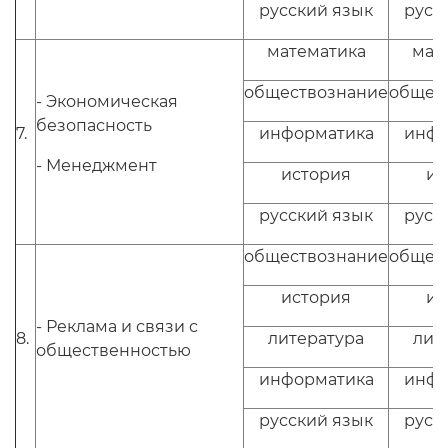
русский язык
русс
математика
мат
обществознание
общес
- Экономическая
безопасность
7.
информатика
инфо
- Менеджмент
история
ис
русский язык
русс
обществознание
общес
история
ис
- Реклама и связи с
8.
литература
лит
общественностью
информатика
инфо
русский язык
русс