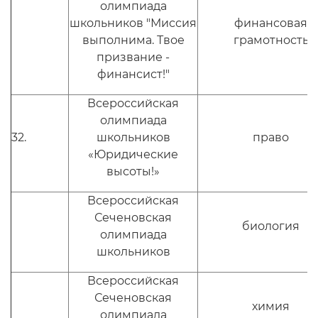
олимпиада
школьников "Миссия
финансовая
выполнима. Твое
грамотность
призвание -
финансист!"
Всероссийская
олимпиада
32.
школьников
право
«Юридические
высоты!»
Всероссийская
Сеченовская
биология
олимпиада
школьников
Всероссийская
Сеченовская
химия
олимпиада