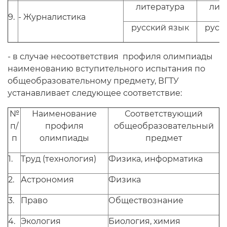
литература
лит
9.
- Журналистика
русский язык
русс
- в случае несоответствия профиля олимпиады
наименованию вступительного испытания по
общеобразовательному предмету, ВГТУ
устанавливает следующее соответствие:
№
Наименование
Соответствующий
п/
профиля
общеобразовательный
п
олимпиады
предмет
1.
Труд (технология)
Физика, информатика
2.
Астрономия
Физика
3.
Право
Обществознание
4.
Экология
Биология, химия