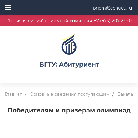
priem@cchgeu.ru
"Горячая линия" приемной комиссии
+7 (473) 207-22-02
ВГТУ: Абитуриент
Главная
Основные сведения поступающим
Бакалавр
Победителям и призерам олимпиад